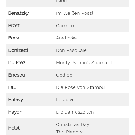
Fahrt
Benatzky
Im Weißen Rössl
Bizet
Carmen
Bock
Anatevka
Donizetti
Don Pasquale
Du Prez
Monty Python’s Spamalot
Enescu
Oedipe
Fall
Die Rose von Stambul
Halévy
La Juive
Haydn
Die Jahreszeiten
Christmas Day
Holst
The Planets