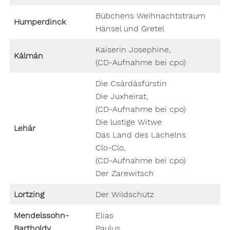
Bübchens Weihnachtstraum
Humperdinck
Hänsel und Gretel
Kaiserin Josephine,
Kálmán
(CD-Aufnahme bei cpo)
Die Csárdásfürstin
Die Juxheirat,
(CD-Aufnahme bei cpo)
Die lustige Witwe
Lehár
Das Land des Lächelns
Clo-Clo,
(CD-Aufnahme bei cpo)
Der Zarewitsch
Lortzing
Der Wildschütz
Mendelssohn-
Elias
Bartholdy
Paulus