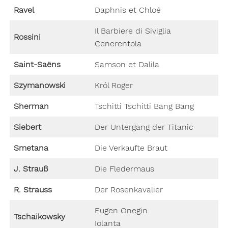
Ravel
Daphnis et Chloé
Il Barbiere di Siviglia
Rossini
Cenerentola
Saint-Saëns
Samson et Dalila
Szymanowski
Król Roger
Sherman
Tschitti Tschitti Bäng Bäng
Siebert
Der Untergang der Titanic
Smetana
Die Verkaufte Braut
J. Strauß
Die Fledermaus
R. Strauss
Der Rosenkavalier
Eugen Onegin
Tschaikowsky
Iolanta